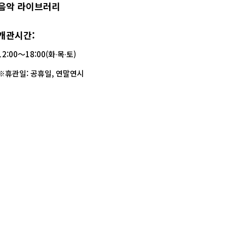
음악 라이브러리
개관시간:
12:00〜18:00(화∙목∙토)
※휴관일: 공휴일, 연말연시