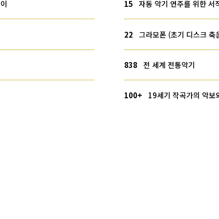
종이
15
자동 악기 연주를 위한 서
22
그라모폰 (초기 디스크 축
838
전 세계 전통악기
100+
19세기 작곡가의 악보