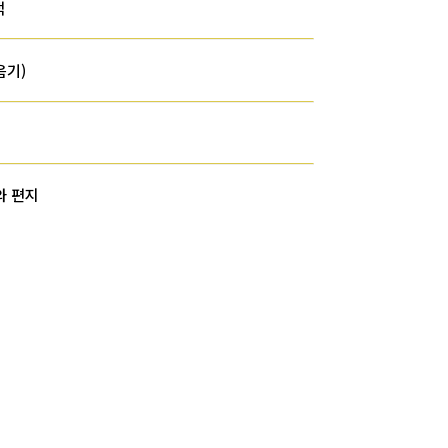
적
음기)
와 편지