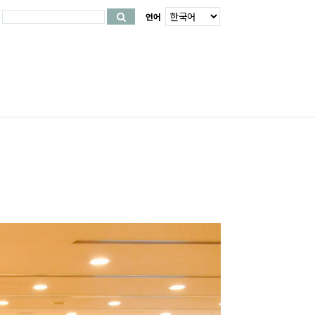
Search
언어
for: