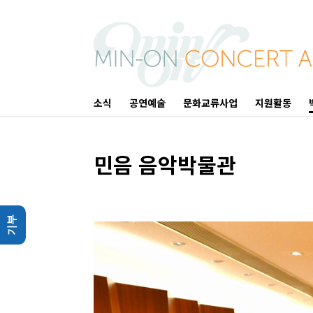
소식
공연예술
문화교류사업
지원활동
민음 음악박물관
기부