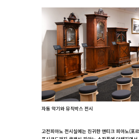
자동 악기와 뮤직박스 전시
고전피아노 전시실에는 진귀한 앤티크 피아노(포르테피
프시코드까지 클래식 피아노 소장품에 더해지면서, 1